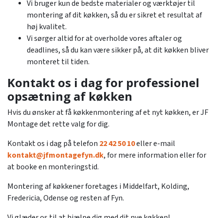
Vi bruger kun de bedste materialer og værktøjer til
montering af dit køkken, så du er sikret et resultat af
høj kvalitet.
Vi sørger altid for at overholde vores aftaler og
deadlines, så du kan være sikker på, at dit køkken bliver
monteret til tiden.
Kontakt os i dag for professionel
opsætning af køkken
Hvis du ønsker at få køkkenmontering af et nyt køkken, er JF
Montage det rette valg for dig.
Kontakt os i dag på telefon
22 42 50 10
eller e-mail
kontakt@jfmontagefyn.dk
, for mere information eller for
at booke en monteringstid.
Montering af køkkener foretages i Middelfart, Kolding,
Fredericia, Odense og resten af Fyn.
Vi glæder os til at hjælpe dig med dit nye køkken!